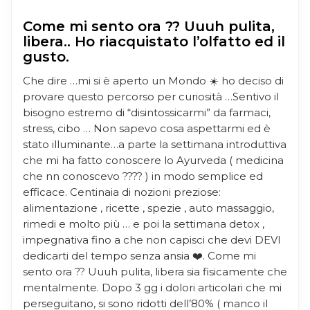
Come mi sento ora ?? Uuuh pulita,
libera.. Ho riacquistato l’olfatto ed il
gusto.
Che dire …mi si è aperto un Mondo ☀️ ho deciso di
provare questo percorso per curiosità …Sentivo il
bisogno estremo di “disintossicarmi” da farmaci,
stress, cibo … Non sapevo cosa aspettarmi ed è
stato illuminante…a parte la settimana introduttiva
che mi ha fatto conoscere lo Ayurveda ( medicina
che nn conoscevo ???? ) in modo semplice ed
efficace. Centinaia di nozioni preziose:
alimentazione , ricette , spezie , auto massaggio,
rimedi e molto più … e poi la settimana detox ,
impegnativa fino a che non capisci che devi DEVI
dedicarti del tempo senza ansia ❤️. Come mi
sento ora ?? Uuuh pulita, libera sia fisicamente che
mentalmente. Dopo 3 gg i dolori articolari che mi
perseguitano, si sono ridotti dell’80% ( manco il