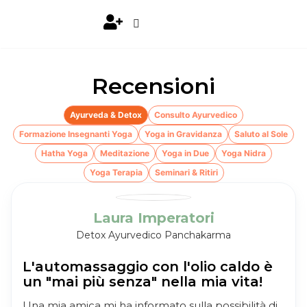
Recensioni
Ayurveda & Detox
Consulto Ayurvedico
Formazione Insegnanti Yoga
Yoga in Gravidanza
Saluto al Sole
Hatha Yoga
Meditazione
Yoga in Due
Yoga Nidra
Yoga Terapia
Seminari & Ritiri
Laura Imperatori
Detox Ayurvedico Panchakarma
L'automassaggio con l'olio caldo è
un "mai più senza" nella mia vita!
Una mia amica mi ha informato sulla possibilità di