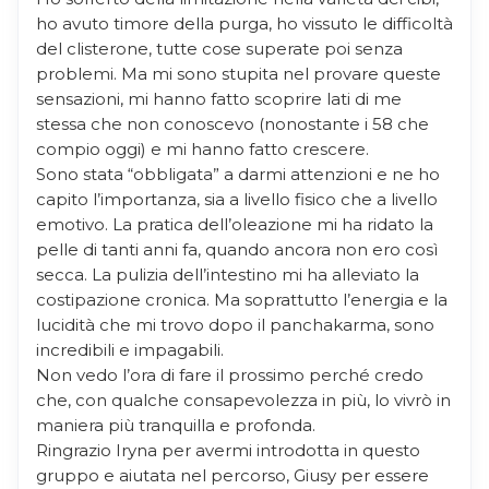
ho avuto timore della purga, ho vissuto le difficoltà
del clisterone, tutte cose superate poi senza
problemi. Ma mi sono stupita nel provare queste
sensazioni, mi hanno fatto scoprire lati di me
stessa che non conoscevo (nonostante i 58 che
compio oggi) e mi hanno fatto crescere.
Sono stata “obbligata” a darmi attenzioni e ne ho
capito l’importanza, sia a livello fisico che a livello
emotivo. La pratica dell’oleazione mi ha ridato la
pelle di tanti anni fa, quando ancora non ero così
secca. La pulizia dell’intestino mi ha alleviato la
costipazione cronica. Ma soprattutto l’energia e la
lucidità che mi trovo dopo il panchakarma, sono
incredibili e impagabili.
Non vedo l’ora di fare il prossimo perché credo
che, con qualche consapevolezza in più, lo vivrò in
maniera più tranquilla e profonda.
Ringrazio Iryna per avermi introdotta in questo
gruppo e aiutata nel percorso, Giusy per essere