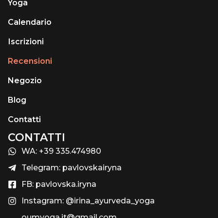
Yoga
Calendario
Іscrizioni
Recensioni
Negozio
Blog
Contatti
CONTATTI
WA: +39 335.474980
Telegram: pavlovskairyna
FB: pavlovska.iryna
Instagram: @irina_ayurveda_yoga
oumyoga.it@gmail.com