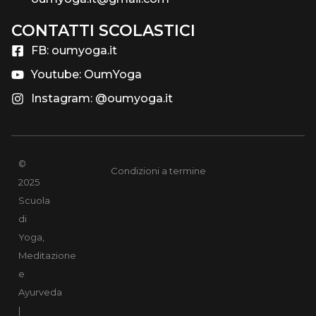
CONTATTI SCOLASTICI​
FB: oumyoga.it
Youtube: OumYoga
Instagram: @oumyoga.it
©
Condizioni a termine
2025
Scuola
di
Yoga,
Meditazione
e
Ayurveda
|