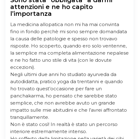
Sono stata “obbligata” a darmi
attenzioni e ne ho capito
l’importanza
La medicina allopatica non mi ha mai convinta
fino in fondo perchè mi sono sempre domandata
la causa delle patologie e spesso non trovavo
risposte. Ho scoperto, quando ero solo ventenne,
la semplice ma completa alimentazione nepalese
e ne ho fatto uno stile di vita (con le dovute
eccezioni).
Negli ultimi due anni ho studiato ayurveda da
autodidatta, pratico yoga da trentanni e quando
ho trovato quest’occasione per fare un
panchakarma, ho pensato che sarebbe stato
semplice, che non avrebbe avuto un grande
impatto sulle mie abitudini e che l’avrei affrontato
tranquillamente.
Non è stato così! In realtà è stato un percorso
interiore estremamente intenso.
Ho sofferto della limitazione nella varietà dei cibi,