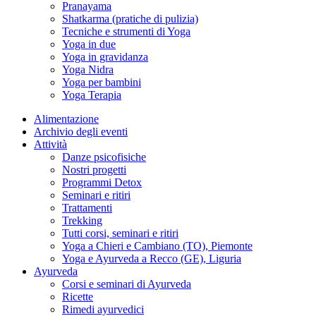
Pranayama
Shatkarma (pratiche di pulizia)
Tecniche e strumenti di Yoga
Yoga in due
Yoga in gravidanza
Yoga Nidra
Yoga per bambini
Yoga Terapia
Alimentazione
Archivio degli eventi
Attività
Danze psicofisiche
Nostri progetti
Programmi Detox
Seminari e ritiri
Trattamenti
Trekking
Tutti corsi, seminari e ritiri
Yoga a Chieri e Cambiano (TO), Piemonte
Yoga e Ayurveda a Recco (GE), Liguria
Ayurveda
Corsi e seminari di Ayurveda
Ricette
Rimedi ayurvedici