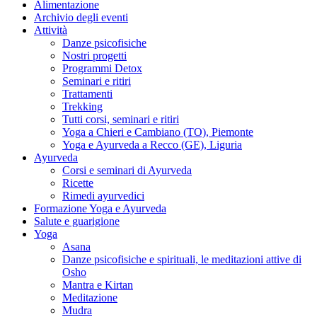
Alimentazione
Archivio degli eventi
Attività
Danze psicofisiche
Nostri progetti
Programmi Detox
Seminari e ritiri
Trattamenti
Trekking
Tutti corsi, seminari e ritiri
Yoga a Chieri e Cambiano (TO), Piemonte
Yoga e Ayurveda a Recco (GE), Liguria
Ayurveda
Corsi e seminari di Ayurveda
Ricette
Rimedi ayurvedici
Formazione Yoga e Ayurveda
Salute e guarigione
Yoga
Asana
Danze psicofisiche e spirituali, le meditazioni attive di
Osho
Mantra e Kirtan
Meditazione
Mudra