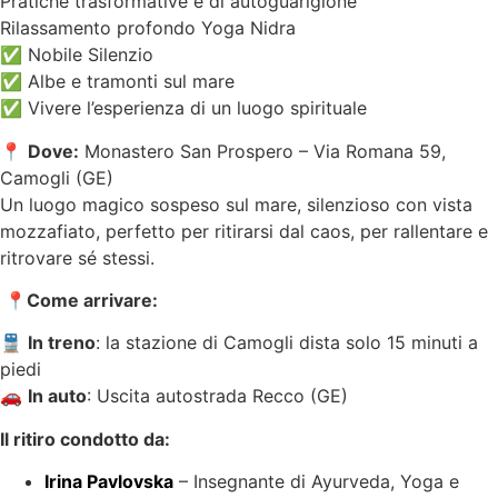
Pratiche trasformative e di autoguarigione
Rilassamento profondo Yoga Nidra
✅ Nobile Silenzio
✅ Albe e tramonti sul mare
✅ Vivere l’esperienza di un luogo spirituale
📍
Dove:
Monastero San Prospero – Via Romana 59,
Camogli (GE)
Un luogo magico sospeso sul mare, silenzioso con vista
mozzafiato, perfetto per ritirarsi dal caos, per rallentare e
ritrovare sé stessi.
📍Come arrivare:
🚆
In treno
: la stazione di Camogli dista solo 15 minuti a
piedi
🚗
In auto
: Uscita autostrada Recco (GE)
Il ritiro condotto da:
Irina Pavlovska
– Insegnante di Ayurveda, Yoga e