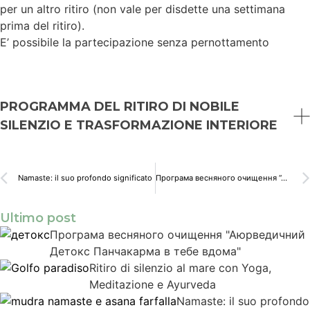
per un altro ritiro (non vale per disdette una settimana
prima del ritiro).
E’ possibile la partecipazione senza pernottamento
PROGRAMMA DEL RITIRO DI NOBILE
SILENZIO E TRASFORMAZIONE INTERIORE
PROGRAMMA DEL RITIRO DI NOBILE SILENZIO E
TRASFORMAZIONE INTERIORE COMPLETA
Namaste: il suo profondo significato
Програма весняного очищення “Аюрведичний Детокс Панчакарма в тебе вдома”
Camogli – 3-4-5 Ottobre 2025 Monastero San Prospero
Camogli
Ultimo post
Програма весняного очищення "Аюрведичний
VENERDI' 3 OTTOBRE
15:00 Arrivo e sistemazione
17:00
– Benvenuto
Детокс Панчакарма в тебе вдома"
e cena Ayurvedica
18:30
Apertura Ritiro. Presentazione Programma.
Istruzioni
e la Meditazione camminata.
Ritiro di silenzio al mare con Yoga,
Inizio Nobile Silenzio
19:30
Passeggiata verso il mare e ritorno, pratica di Pranayama.
21:00
Meditazione
Meditazione e Ayurveda
e rilassamento profondo guidato Yoga Nidra.
22:00
– Fine giornata
Namaste: il suo profondo
SABATO 4 OTTOBRE
6:00 –
Pratica trasformativa attraverso la Meditazione