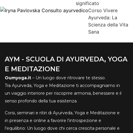
significato
guidata
6:45
Risveglio energetico e Hatha Yoga
8:15
Colazione
9:15 - 10:00
Corso Vivere
Meditazione camminata nella natura
10:00-13:30
– Corso pratico-teorico
Ayurveda: La
di cucina curativa secondo i principi di Ayurveda, alimentazione consapevole:
Scienza della Vita
il cibo curativo. Teoria & Pratica. Pranzo come la pratica meditativa.
13:30
–
Camminata nella natura
15:00
– Art-pratica trasformativa Mandala Doting
Sana
18:00
Cena
19.30
Meditazione camminata al tramonto
21.00 –
Pratica
trasformativa attraverso il rilassamento profondo
22:00
– Fine giornata
DOMENICA 5 OTTOBRE
6:00 –
Pratica trasformativa attraverso la
Meditazione guidata
6:45
Risveglio energetico, automassaggio e Hatha Yoga
AYM - SCUOLA DI AYURVEDA, YOGA
8:15
Colazione
9:00
Meditazione camminata nella natura
10:00
Pratiche
E MEDITAZIONE
trasformative di Guarigione.
Fine Nobile Silenzio e Cerchio di condivisione
11:30
Branch
Fine ritiro
SISTEMAZIONE
Camere doppie, bagno in
Oumyoga.it
– Un luogo dove ritrovare te stesso.
camera Camere singole, supplemento 30€ per 2 notti CUCINA CURATIVA
Tra Ayurveda, Yoga e Meditazione ti accompagniamo in
VEGETARIANA/VEGANA
un viaggio interiore per riscoprire armonia, benessere e il
senso profondo della tua esistenza.
Corsi, seminari e ritiri di Ayurveda, Yoga e Meditazione e
in presenza e online a favorire l’introspezione e
l’equilibrio: Un luogo dove chi cerca crescita personale e