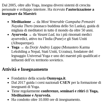
Dal 2005, oltre allo Yoga, insegna diversi sistemi di crescita
personale e sviluppo interiore. Ha ricevuto
l’autorizzazione a
insegnare da Maestri:
Meditazione
→ da
Most Venerable Gampaha Pemasiri
Nayaka Thero
(monaco buddista dello Sri Lanka), guida di
migliaia di meditatori in tutto il mondo da oltre 50 anni.
Ayurveda
→ da
Vasant Lad
, tra i più rinomati medici
ayurvedici, attivo tra l’India (Pune) e gli Stati Uniti
(Albuquerque).
Yoga
→ da
Dorje Andrey Lappa
(Monastero Karma
Lekshiling a Nepal, Stati Uniti, Ucraina), fondatore del
legnaggio Universal Yoga e uno dei maestri più qualificati e
influenti dell’ex territorio sovietico.
Attività e Insegnamento
Fondatrice della scuola
Oumyoga.it
.
Dal 2017 guida i corsi nazionali
CSEN
per la formazione di
insegnanti di Yoga.
Tiene regolarmente
conferenze, seminari e ritiri
di
Yoga,
Meditazione e Ayurveda
.
Ha condotto oltre 10.000 ore di insegnamento.