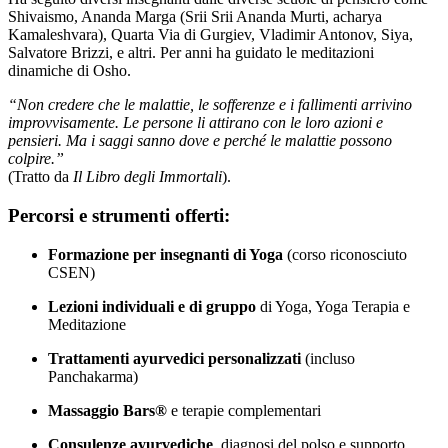
Shivaismo, Ananda Marga (Srii Srii Ananda Murti, acharya
Kamaleshvara), Quarta Via di Gurgiev, Vladimir Antonov, Siya,
Salvatore Brizzi, e altri. Per anni ha guidato le meditazioni
dinamiche di Osho.
“Non credere che le malattie, le sofferenze e i fallimenti arrivino
improvvisamente. Le persone li attirano con le loro azioni e
pensieri. Ma i saggi sanno dove e perché le malattie possono
colpire.”
(Tratto da
Il Libro degli Immortali
).
Percorsi e strumenti offerti:
Formazione per insegnanti di Yoga
(corso riconosciuto
CSEN)
Lezioni individuali e di gruppo
di Yoga, Yoga Terapia e
Meditazione
Trattamenti ayurvedici personalizzati
(incluso
Panchakarma)
Massaggio Bars®
e terapie complementari
Consulenze ayurvediche
, diagnosi del polso e supporto