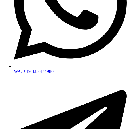
WA: +39 335.474980