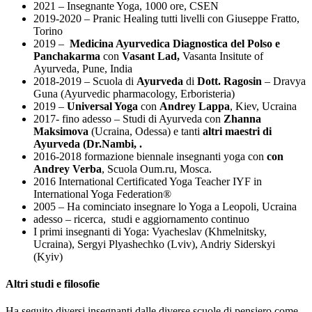
2021 – Insegnante Yoga, 1000 ore, CSEN
2019-2020 – Pranic Healing tutti livelli con Giuseppe Fratto,
Torino
2019 –
Medicina Ayurvedica Diagnostica del Polso e
Panchakarma
con
Vasant Lad,
Vasanta Insitute of
Ayurveda, Pune, India
2018-2019 – Scuola di
Ayurveda
di
Dott. Ragosin
–
Dravya
Guna (Ayurvedic pharmacology,
Erboristeria)
2019 –
Universal Yoga
con
Andrey Lappa
, Kiev, Ucraina
2017- fino adesso – Studi di Ayurveda con
Zhanna
Maksimova
(Ucraina, Odessa) e tanti
altri maestri di
Ayurveda (Dr.Nambi, .
2016-2018 formazione biennale insegnanti yoga con
con
Andrey Verba
, Scuola Oum.ru, Mosca.
2016 International Certificated Yoga Teacher IYF in
International Yoga Federation®
2005 – Ha cominciato insegnare lo Yoga a Leopoli, Ucraina
adesso – ricerca, studi e aggiornamento continuo
I primi insegnanti di Yoga: Vyacheslav (Khmelnitsky,
Ucraina), Sergyi Plyashechko (Lviv), Andriy Siderskyi
(Kyiv)
Altri studi e filosofie
Ha seguito diversi insegnanti dalle diverse scuole di pensiero come