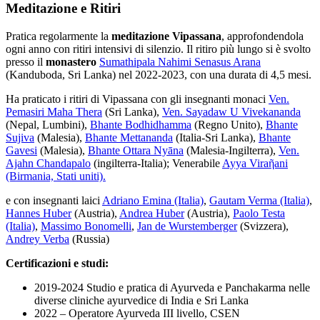
Meditazione e Ritiri
Pratica regolarmente la
meditazione Vipassana
, approfondendola
ogni anno con ritiri intensivi di silenzio. Il ritiro più lungo si è svolto
presso il
monastero
Sumathipala Nahimi Senasus Arana
(Kanduboda, Sri Lanka) nel 2022-2023, con una durata di 4,5 mesi.
Ha praticato i ritiri di Vipassana con gli insegnanti monaci
Ven.
Pemasiri Maha Thera
(Sri Lanka),
Ven. Sayadaw U Vivekananda
(Nepal, Lumbini),
Bhante Bodhidhamma
(Regno Unito),
Bhante
Sujiva
(Malesia),
Bhante Mettananda
(Italia-Sri Lanka),
Bhante
Gavesi
(Malesia),
Bhante Ottara Nyāna
(Malesia-Ingilterra),
Ven.
Ajahn Chandapalo
(ingilterra-Italia); Venerabile
Ayya Viraῆani
(Birmania, Stati uniti).
e con insegnanti laici
Adriano Emina
(Italia)
,
Gautam Verma (Italia)
,
Hannes Huber
(Austria),
Andrea Huber
(Austria),
Paolo Testa
(Italia)
,
Massimo Bonomelli
,
Jan de Wurstemberger
(Svizzera),
Andrey Verba
(Russia)
Certificazioni e studi:
2019-2024 Studio e pratica di Ayurveda e Panchakarma nelle
diverse cliniche ayurvedice di India e Sri Lanka
2022 – Operatore Ayurveda III livello, CSEN