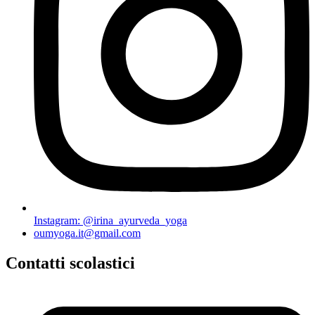
Instagram: @irina_ayurveda_yoga
oumyoga.it@gmail.com
Contatti scolastici​