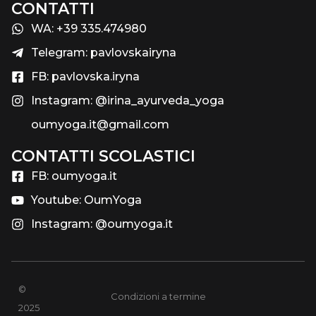
CONTATTI
WA: +39 335.474980
Telegram: pavlovskairyna
FB: pavlovska.iryna
Instagram: @irina_ayurveda_yoga
oumyoga.it@gmail.com
CONTATTI SCOLASTICI​
FB: oumyoga.it
Youtube: OumYoga
Instagram: @oumyoga.it
©
Condizioni a termine
2025