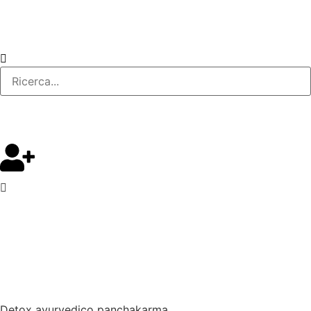
Detox ayurvedico panchakarma