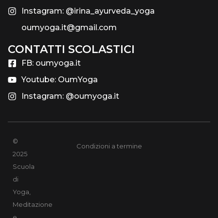
Instagram: @irina_ayurveda_yoga
oumyoga.it@gmail.com
CONTATTI SCOLASTICI​
FB: oumyoga.it
Youtube: OumYoga
Instagram: @oumyoga.it
©
Condizioni a termine
2025
Scuola
di
Yoga,
Meditazione
e