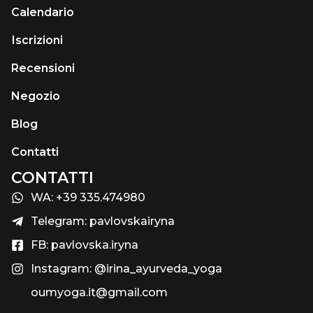
Calendario
Іscrizioni
Recensioni
Negozio
Blog
Contatti
CONTATTI
WA: +39 335.474980
Telegram: pavlovskairyna
FB: pavlovska.iryna
Instagram: @irina_ayurveda_yoga
oumyoga.it@gmail.com