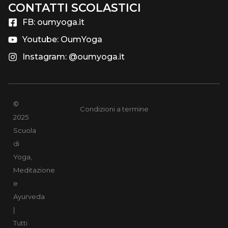
CONTATTI SCOLASTICI​
FB: oumyoga.it
Youtube: OumYoga
Instagram: @oumyoga.it
©
Condizioni a termine
2025
Scuola
di
Yoga,
Meditazione
e
Ayurveda
|
Tutti