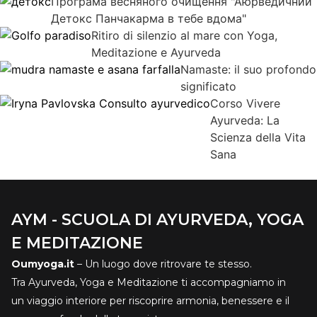
Програма весняного очищення "Аюрведичний
Детокс Панчакарма в тебе вдома"
Ritiro di silenzio al mare con Yoga,
Meditazione e Ayurveda
Namaste: il suo profondo
significato
Corso Vivere
Ayurveda: La
Scienza della Vita
Sana
AYM - SCUOLA DI AYURVEDA, YOGA
E MEDITAZIONE
Oumyoga.it
– Un luogo dove ritrovare te stesso.
Tra Ayurveda, Yoga e Meditazione ti accompagniamo in
un viaggio interiore per riscoprire armonia, benessere e il