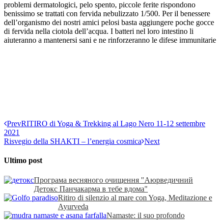
problemi dermatologici, pelo spento, piccole ferite rispondono
benissimo se trattati con fervida nebulizzato 1/500. Per il benessere
dell’organismo dei nostri amici pelosi basta aggiungere poche gocce
di fervida nella ciotola dell’acqua. I batteri nel loro intestino li
aiuteranno a mantenersi sani e ne rinforzeranno le difese immunitarie
Prev
RITIRO di Yoga & Trekking al Lago Nero 11-12 settembre
2021
Risvegio della SHAKTI – l’energia cosmica
Next
Ultimo post
Програма весняного очищення "Аюрведичний
Детокс Панчакарма в тебе вдома"
Ritiro di silenzio al mare con Yoga, Meditazione e
Ayurveda
Namaste: il suo profondo