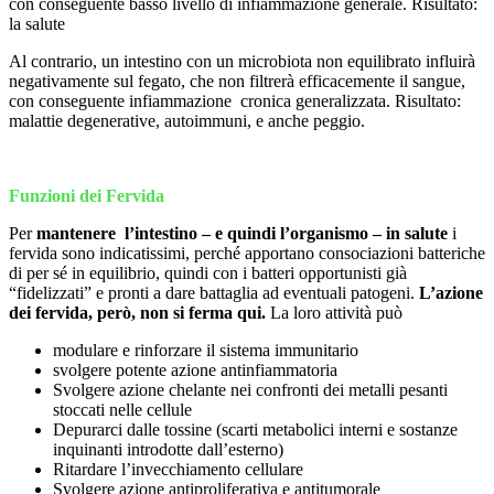
con conseguente basso livello di infiammazione generale. Risultato:
la salute
Al contrario, un intestino con un microbiota non equilibrato influirà
negativamente sul fegato, che non filtrerà efficacemente il sangue,
con conseguente infiammazione cronica generalizzata. Risultato:
malattie degenerative, autoimmuni, e anche peggio.
Funzioni dei Fervida
Per
mantenere l’intestino – e quindi l’organismo – in salute
i
fervida sono indicatissimi, perché apportano consociazioni batteriche
di per sé in equilibrio, quindi con i batteri opportunisti già
“fidelizzati” e pronti a dare battaglia ad eventuali patogeni.
L’azione
dei fervida, però, non si ferma qui.
La loro attività può
modulare e rinforzare il sistema immunitario
svolgere potente azione antinfiammatoria
Svolgere azione chelante nei confronti dei metalli pesanti
stoccati nelle cellule
Depurarci dalle tossine (scarti metabolici interni e sostanze
inquinanti introdotte dall’esterno)
Ritardare l’invecchiamento cellulare
Svolgere azione antiproliferativa e antitumorale