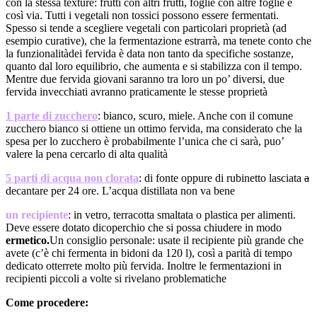
con la stessa texture: frutti con altri frutti, foglie con altre foglie e
così via. Tutti i vegetali non tossici possono essere fermentati.
Spesso si tende a scegliere vegetali con particolari proprietà (ad
esempio curative), che la fermentazione estrarrà, ma tenete conto che
la funzionalitàdei fervida è data non tanto da specifiche sostanze,
quanto dal loro equilibrio, che aumenta e si stabilizza con il tempo.
Mentre due fervida giovani saranno tra loro un po’ diversi, due
fervida invecchiati avranno praticamente le stesse proprietà
1 parte di zucchero
: bianco, scuro, miele. Anche con il comune
zucchero bianco si ottiene un ottimo fervida, ma considerato che la
spesa per lo zucchero è probabilmente l’unica che ci sarà, puo’
valere la pena cercarlo di alta qualità
5 parti di acqua non clorata
: di fonte oppure di rubinetto lasciata
a
decantare per 24 ore. L’acqua distillata non va bene
un recipiente
: in vetro, terracotta smaltata o plastica per alimenti.
Deve essere dotato dicoperchio che si possa chiudere in modo
ermetico.
Un consiglio personale: usate il recipiente più grande che
avete (c’è chi fermenta in bidoni da 120 l), così a parità di tempo
dedicato otterrete molto più fervida. Inoltre le fermentazioni in
recipienti piccoli a volte si rivelano problematiche
Come procedere: