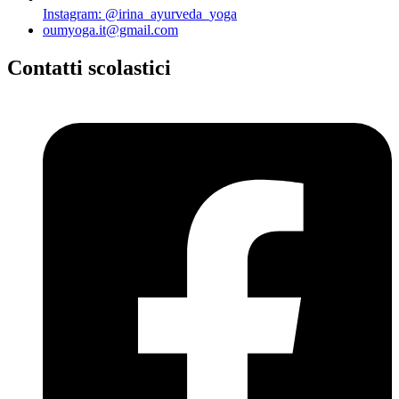
Instagram: @irina_ayurveda_yoga
oumyoga.it@gmail.com
Contatti scolastici​