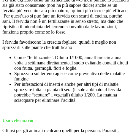
sia già stato consumato (non ha più sapore dolce) anche se un
fervida più vecchio sarà più maturo, quindi più ricco e più efficace.
Per quest’uso si può fare un fervida con scarti di cucina, purchè
sani. Il fervida non è un fertilizzante in senso stretto, ma dato che
ripristina il microbiota del terreno sconvolto dalle lavorazioni,
funziona proprio come se lo fosse.
I fervida favoriscono la crescita fogliare, quindi è meglio non
spruzzarli sulle piante che fruttificano
Come “fertilizzante”: Diluito 1/1000, annaffiare circa una
volta a settimana direttamenteal suolo evitando contatti diretti
con frutta, germogli, fiori e foglie.
Spruzzato sul terreno agisce come preventivo delle malattie
fungine
Per infestazioni di insetti e anche per altri tipi di malattie
spruzzare tutta la pianta di sera (il sole abbinato al fervida
potrebbe “scottare” i vegetali) diluito 1/200. La mattina
sciacquare per eliminare l’acidità
Uso veterinario
Gli usi per gli animali ricalcano quelli per la persona. Parassiti,