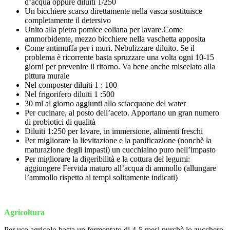
d’acqua oppure diluiti 1/250
Un bicchiere scarso direttamente nella vasca sostituisce
completamente il detersivo
Unito alla pietra pomice eoliana per lavare.Come
ammorbidente, mezzo bicchiere nella vaschetta apposita
Come antimuffa per i muri. Nebulizzare diluito. Se il
problema è ricorrente basta spruzzare una volta ogni 10-15
giorni per prevenire il ritorno. Va bene anche miscelato alla
pittura murale
Nel composter diluiti 1 : 100
Nel frigorifero diluiti 1 :500
30 ml al giorno aggiunti allo sciacquone del water
Per cucinare, al posto dell’aceto. Apportano un gran numero
di probiotici di qualità
Diluiti 1:250 per lavare, in immersione, alimenti freschi
Per migliorare la lievitazione e la panificazione (nonchè la
maturazione degli impasti) un cucchiaino puro nell’impasto
Per migliorare la digeribilità e la cottura dei legumi:
aggiungere Fervida maturo all’acqua di ammollo (allungare
l’ammollo rispetto ai tempi solitamente indicati)
Agricoltura
Per uso agricolo basta un fermentato di 4-5 mesi,purchè lo zucchero