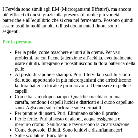
I Fervìda sono simili agli EM (Microrganismi Effettivi), ma ancora
più efficaci di questi grazie alla presenza di molte più varietà
batteriche e all’equilibrio che si crea nel fermentato. Possono quindi
essere usati in molti ambiti. Gli usi documentati finora sono i
seguenti.
Per la persona
Per la pelle, come maschere e uniti alla creme. Per vari
problemi, tra cui l’acne (attenzione all’acidità, eventualmente
usare diluiti). Integrano e ricostituiscono la flora batterica della
pelle
Al posto di sapone e shampo. Puri. I fervida li sostituiscono
del tutto, apportando in più microrganismi che arricchiscono
la flora batterica locale e promuovono il benessere di pelle e
capelli
Come balsamodoposhampo. Qualche cucchiaio in una
caraffa, rendono i capelli lucidi e districati e il cuoio capelluto
sano. Agiscono sulla forfora e sulle dermatiti
Per punture di insetti. Puri. Eliminano subito il prurito
Per le ferite. Puri al posto di alcool, acqua ossigenata e
mercuro cromo. Sanificano e favoriscono la cicatrizzazione
Come doposole. Diluiti. Sono lenitivi e disinfiammatori
Sulle scottature. Puri. Idem