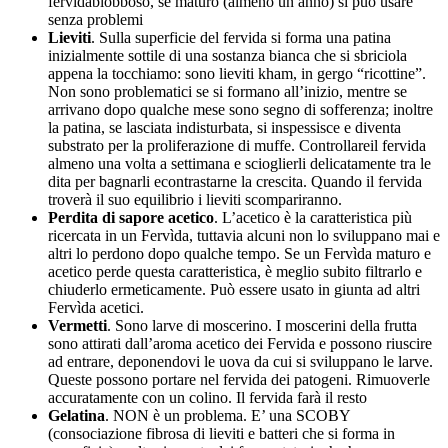
fervidablobboso, se maturo (almeno un anno) si può usare
senza problemi
Lieviti
. Sulla superficie del fervida si forma una patina
inizialmente sottile di una sostanza bianca che si sbriciola
appena la tocchiamo: sono lieviti kham, in gergo “ricottine”.
Non sono problematici se si formano all’inizio, mentre se
arrivano dopo qualche mese sono segno di sofferenza; inoltre
la patina, se lasciata indisturbata, si inspessisce e diventa
substrato per la proliferazione di muffe. Controllareil fervida
almeno una volta a settimana e scioglierli delicatamente tra le
dita per bagnarli econtrastarne la crescita. Quando il fervida
troverà il suo equilibrio i lieviti scompariranno.
Perdita di sapore acetico
. L’acetico è la caratteristica più
ricercata in un Fervìda, tuttavia alcuni non lo sviluppano mai e
altri lo perdono dopo qualche tempo. Se un Fervìda maturo e
acetico perde questa caratteristica, è meglio subito filtrarlo e
chiuderlo ermeticamente. Può essere usato in giunta ad altri
Fervìda acetici.
Vermetti
. Sono larve di moscerino. I moscerini della frutta
sono attirati dall’aroma acetico dei Fervida e possono riuscire
ad entrare, deponendovi le uova da cui si sviluppano le larve.
Queste possono portare nel fervida dei patogeni. Rimuoverle
accuratamente con un colino. Il fervida farà il resto
Gelatina
. NON è un problema. E’ una SCOBY
(consociazione fibrosa di lieviti e batteri che si forma in