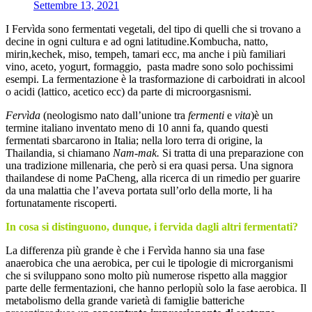
Settembre 13, 2021
I Fervìda sono fermentati vegetali, del tipo di quelli che si trovano a
decine in ogni cultura e ad ogni latitudine.Kombucha, natto,
mirin,kechek, miso, tempeh, tamari ecc, ma anche i più familiari
vino, aceto, yogurt, formaggio, pasta madre sono solo pochissimi
esempi. La fermentazione è la trasformazione di carboidrati in alcool
o acidi (lattico, acetico ecc) da parte di microorgasnismi.
Fervìda
(neologismo nato dall’unione tra
fermenti
e
vita
)è un
termine italiano inventato meno di 10 anni fa, quando questi
fermentati sbarcarono in Italia; nella loro terra di origine, la
Thailandia, si chiamano
Nam-mak.
Si tratta di una preparazione con
una tradizione millenaria, che però si era quasi persa. Una signora
thailandese di nome PaCheng, alla ricerca di un rimedio per guarire
da una malattia che l’aveva portata sull’orlo della morte, li ha
fortunatamente riscoperti.
In cosa si distinguono, dunque, i fervida dagli altri fermentati?
La differenza più grande è che i Fervìda hanno sia una fase
anaerobica che una aerobica, per cui le tipologie di microrganismi
che si sviluppano sono molto più numerose rispetto alla maggior
parte delle fermentazioni, che hanno perlopiù solo la fase aerobica. Il
metabolismo della grande varietà di famiglie batteriche