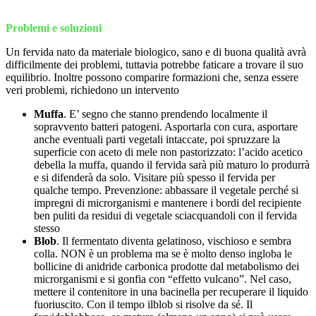
Problemi e soluzioni
Un fervida nato da materiale biologico, sano e di buona qualità avrà
difficilmente dei problemi, tuttavia potrebbe faticare a trovare il suo
equilibrio. Inoltre possono comparire formazioni che, senza essere
veri problemi, richiedono un intervento
Muffa
. E’ segno che stanno prendendo localmente il
sopravvento batteri patogeni. Asportarla con cura, asportare
anche eventuali parti vegetali intaccate, poi spruzzare la
superficie con aceto di mele non pastorizzato: l’acido acetico
debella la muffa, quando il fervida sarà più maturo lo produrrà
e si difenderà da solo. Visitare più spesso il fervida per
qualche tempo. Prevenzione: abbassare il vegetale perché si
impregni di microrganismi e mantenere i bordi del recipiente
ben puliti da residui di vegetale sciacquandoli con il fervida
stesso
Blob
. Il fermentato diventa gelatinoso, vischioso e sembra
colla. NON è un problema ma se è molto denso ingloba le
bollicine di anidride carbonica prodotte dal metabolismo dei
microrganismi e si gonfia con “effetto vulcano”. Nel caso,
mettere il contenitore in una bacinella per recuperare il liquido
fuoriuscito. Con il tempo ilblob si risolve da sé. Il