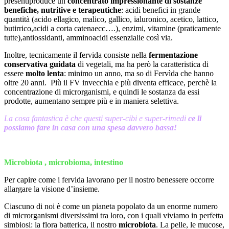
presentiproduce un
concentrato impressionante di sostanze
benefiche, nutritive e terapeutiche
: acidi benefici in grande
quantità (acido ellagico, malico, gallico, ialuronico, acetico, lattico,
butirrico,acidi a corta catenaecc….), enzimi, vitamine (praticamente
tutte),antiossidanti, amminoacidi essenzialie così via.
Inoltre, tecnicamente il fervida consiste nella
fermentazione
conservativa guidata
di vegetali, ma ha però la caratteristica di
essere
molto lenta
: minimo un anno, ma so di Fervìda che hanno
oltre 20 anni. Più il FV invecchia e più diventa efficace, perchè la
concentrazione di microrganismi, e quindi le sostanza da essi
prodotte, aumentano sempre più e in maniera selettiva.
La cosa fantastica è che questi super-cibi e super-rimedi
ce li
possiamo fare in casa con una spesa davvero bassa!
Microbiota , microbioma, intestino
Per capire come i fervida lavorano per il nostro benessere occorre
allargare la visione d’insieme.
Ciascuno di noi è come un pianeta popolato da un enorme numero
di microrganismi diversissimi tra loro, con i quali viviamo in perfetta
simbiosi: la flora batterica, il nostro
microbiota
. La pelle, le mucose,