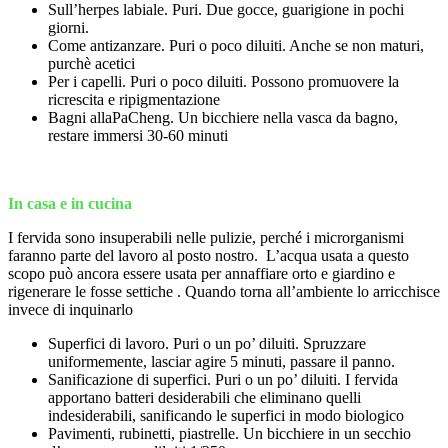
Sull’herpes labiale. Puri. Due gocce, guarigione in pochi
giorni.
Come antizanzare. Puri o poco diluiti. Anche se non maturi,
purchè acetici
Per i capelli. Puri o poco diluiti. Possono promuovere la
ricrescita e ripigmentazione
Bagni allaPaCheng. Un bicchiere nella vasca da bagno,
restare immersi 30-60 minuti
In casa e in cucina
I fervida sono insuperabili nelle pulizie, perché i microrganismi
faranno parte del lavoro al posto nostro. L’acqua usata a questo
scopo può ancora essere usata per annaffiare orto e giardino e
rigenerare le fosse settiche . Quando torna all’ambiente lo arricchisce
invece di inquinarlo
Superfici di lavoro. Puri o un po’ diluiti. Spruzzare
uniformemente, lasciar agire 5 minuti, passare il panno.
Sanificazione di superfici. Puri o un po’ diluiti. I fervida
apportano batteri desiderabili che eliminano quelli
indesiderabili, sanificando le superfici in modo biologico
Pavimenti, rubinetti, piastrelle. Un bicchiere in un secchio