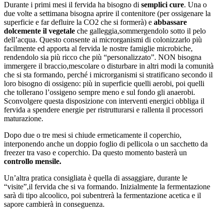
Durante i primi mesi il fervida ha bisogno di
semplici cure
. Una o
due volte a settimana bisogna aprire il contenitore (per ossigenare la
superficie e far defluire la CO2 che si formerà) e
abbassare
dolcemente il vegetale
che galleggia,sommergendolo sotto il pelo
dell’acqua. Questo consente ai microrganismi di colonizzarlo più
facilmente ed apporta al fervida le nostre famiglie microbiche,
rendendolo sia più ricco che più “personalizzato”. NON bisogna
immergere il braccio,mescolare o disturbare in altri modi la comunità
che si sta formando, perché i microrganismi si stratificano secondo il
loro bisogno di ossigeno: più in superficie quelli aerobi, poi quelli
che tollerano l’ossigeno sempre meno e sul fondo gli anaerobi.
Sconvolgere questa disposizione con interventi energici obbliga il
fervida a spendere energie per ristrutturarsi e rallenta il processori
maturazione.
Dopo due o tre mesi si chiude ermeticamente il coperchio,
interponendo anche un doppio foglio di pellicola o un sacchetto da
freezer tra vaso e coperchio. Da questo momento basterà un
controllo mensile.
Un’altra pratica consigliata è quella di assaggiare, durante le
“visite”,il fervida che si va formando. Inizialmente la fermentazione
sarà di tipo alcoolico, poi subentrerà la fermentazione acetica e il
sapore cambierà in conseguenza.