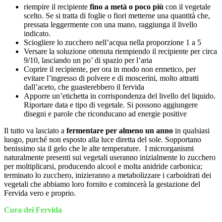
riempire il recipiente
fino a metà o poco più
con il vegetale
scelto. Se si tratta di foglie o fiori metterne una quantità che,
pressata leggermente con una mano, raggiunga il livello
indicato.
Sciogliere lo zucchero nell’acqua nella proporzione 1 a 5
Versare la soluzione ottenuta riempiendo il recipiente per circa
9/10, lasciando un po’ di spazio per l’aria
Coprire il recipiente, per ora in modo non ermetico, per
evitare l’ingresso di polvere e di moscerini, molto attratti
dall’aceto, che guasterebbero il fervida
Apporre un’etichetta in corrispondenza del livello del liquido.
Riportare data e tipo di vegetale. Si possono aggiungere
disegni e parole che riconducano ad energie positive
Il tutto va lasciato a
fermentare per almeno un anno
in qualsiasi
luogo, purché non esposto alla luce diretta del sole. Sopportano
benissimo sia il gelo che le alte temperature. I microrganismi
naturalmente presenti sui vegetali useranno inizialmente lo zucchero
per moltiplicarsi, producendo alcool e molta anidride carbonica;
terminato lo zucchero, inizieranno a metabolizzare i carboidrati dei
vegetali che abbiamo loro fornito e comincerà la gestazione del
Fervida vero e proprio.
Cura dei Fervida