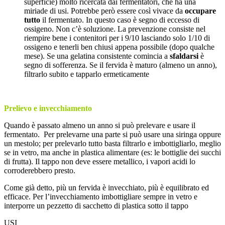
superficie) molto ricercata dai fermentatori, che ha una
miriade di usi. Potrebbe però essere così vivace da
occupare
tutto
il fermentato. In questo caso è segno di eccesso di
ossigeno. Non c’è soluzione. La prevenzione consiste nel
riempire bene i contenitori per i 9/10 lasciando solo 1/10 di
ossigeno e tenerli ben chiusi appena possibile (dopo qualche
mese). Se una gelatina consistente comincia a
sfaldarsi
è
segno di sofferenza. Se il fervida è maturo (almeno un anno),
filtrarlo subito e tapparlo ermeticamente
Prelievo e invecchiamento
Quando è passato almeno un anno si può prelevare e usare il
fermentato. Per prelevarne una parte si può usare una siringa oppure
un mestolo; per prelevarlo tutto basta filtrarlo e imbottigliarlo, meglio
se in vetro, ma anche in plastica alimentare (es: le bottiglie dei succhi
di frutta). Il tappo non deve essere metallico, i vapori acidi lo
corroderebbero presto.
Come già detto, più un fervida è invecchiato, più è equilibrato ed
efficace. Per l’invecchiamento imbottigliare sempre in vetro e
interporre un pezzetto di sacchetto di plastica sotto il tappo
USI