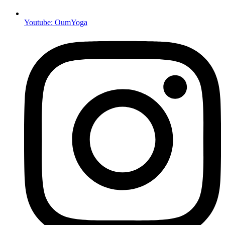
Youtube: OumYoga