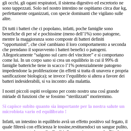
gli occhi, gli ogani respiratori, il sistema digestivo ed escretorio ne
sono tappezzati. Solo nel nostro intestino ne ospitiamo circa due kg,
perfettamente organizzati, con specie dominanti che vigilano sulle
altre.
Di tutti i batteri che ci popolano, infatti, poche famiglie sono
benefiche di per sé e pochissime (meno dell’1%) sono patogene,
mentre la maggioranza sono composte di batteri definiti
“opportunisti”, che cioè cambiano il loro comportamento a seconda
che prendano il sopravvento i batteri benefici o patogeni.
Allegoricamente “salgono sul carro del vincitore” e si comportano
come lui. In un corpo sano si crea un equilibrio in cui il 99% di
famiglie batteriche tiene in scacco l’1% potenzialmente patogeno
impedendone la proliferazione (in effetti si tratta di unavera e propria
sanificazione biologica); se invece l’equilibrio si altera a favore dei
batteri indesiderabili, si va incontro alla malattia.
I nostri piccoli ospiti svolgono per conto nostro una così grande
miriade di funzioni che se fossimo “sterilizzati” moriremmo.
Si capisce subito quanto sia importante per la nostra salute un
microbiota vario ed equilibrato !
Infatti, un intestino in equilibrio avrà un effetto positivo sul fegato, il
quale filtrerà con efficienza le tossine,restituendoci un sangue pulito,