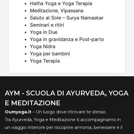
Hatha Yoga e Yoga Terapia
Meditazione, Vipassana
Saluto al Sole – Surya Namaskar
Seminari e ritiri
Yoga in Due
Yoga in gravidanza e Post-parto
Yoga Nidra
Yoga per bambini
Yoga Terapia
AYM - SCUOLA DI AYURVEDA, YOGA
E MEDITAZIONE
Oumyoga.it
– Un luogo dove ritrovare te stesso.
Tra Ayurveda, Yoga e Meditazione ti accompagniamo in
un viaggio interiore per riscoprire armonia, benessere e il