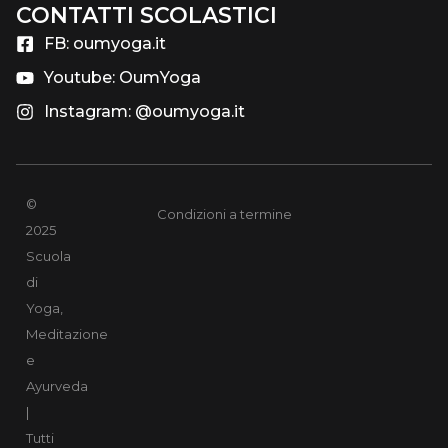
CONTATTI SCOLASTICI​
FB: oumyoga.it
Youtube: OumYoga
Instagram: @oumyoga.it
©
Condizioni a termine
2025
Scuola
di
Yoga,
Meditazione
e
Ayurveda
|
Tutti