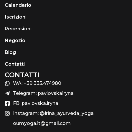
Calendario
Іscrizioni
Recensioni
Negozio
Blog
Contatti
CONTATTI
WA: +39 335.474980
Telegram: pavlovskairyna
FB: pavlovska.iryna
Instagram: @irina_ayurveda_yoga
oumyoga.it@gmail.com