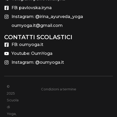
FB: pavlovska.iryna
Instagram: @irina_ayurveda_yoga
oumyoga.it@gmail.com
CONTATTI SCOLASTICI​
FB: oumyoga.it
Youtube: OumYoga
Instagram: @oumyoga.it
©
Condizioni a termine
2025
Scuola
di
Yoga,