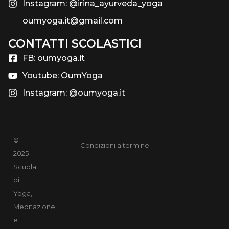
Instagram: @irina_ayurveda_yoga
oumyoga.it@gmail.com
CONTATTI SCOLASTICI​
FB: oumyoga.it
Youtube: OumYoga
Instagram: @oumyoga.it
©
Condizioni a termine
2025
Scuola
di
Yoga,
Meditazione
e