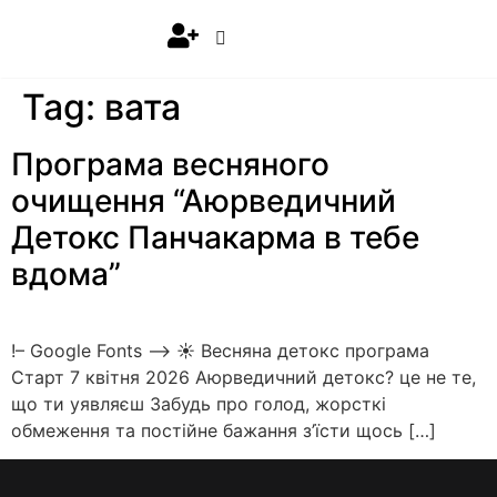
Tag:
вата
Програма весняного
очищення “Аюрведичний
Детокс Панчакарма в тебе
вдома”
!– Google Fonts –> ☀️ Весняна детокс програма
Старт 7 квітня 2026 Аюрведичний детокс? це не те,
що ти уявляєш Забудь про голод, жорсткі
обмеження та постійне бажання з’їсти щось […]