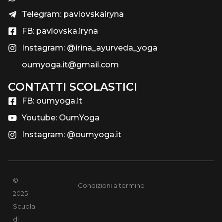
Telegram: pavlovskairyna
FB: pavlovska.iryna
Instagram: @irina_ayurveda_yoga
oumyoga.it@gmail.com
CONTATTI SCOLASTICI​
FB: oumyoga.it
Youtube: OumYoga
Instagram: @oumyoga.it
©
Condizioni a termine
2025
Scuola
di