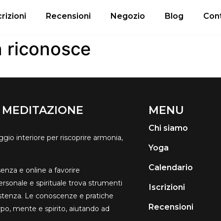
crizioni
Recensioni
Negozio
Blog
Cont
 riconosce
E MEDITAZIONE
MENU
Chi siamo
io interiore per riscoprire armonia,
Yoga
Calendario
senza e online a favorire
personale e spirituale trova strumenti
Іscrizioni
sistenza. Le conoscenze e pratiche
Recensioni
rpo, mente e spirito, aiutando ad