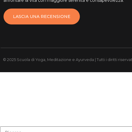
affrontare la vita con maggiore serenità e consapevolezza.
LASCIA UNA RECENSIONE
© 2025 Scuola di Yoga, Meditazione e Ayurveda | Tutti i diritti riservat