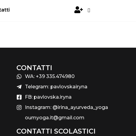
atti
CONTATTI
WA: +39 335.474980
Telegram: pavlovskairyna
FB: pavlovska.iryna
Instagram: @irina_ayurveda_yoga
oumyoga.it@gmail.com
CONTATTI SCOLASTICI​