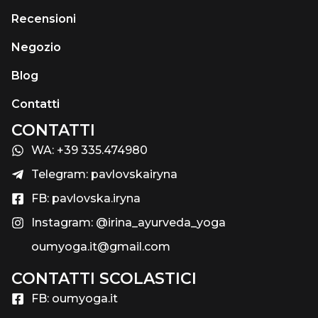
Recensioni
Negozio
Blog
Contatti
CONTATTI
WA: +39 335.474980
Telegram: pavlovskairyna
FB: pavlovska.iryna
Instagram: @irina_ayurveda_yoga
oumyoga.it@gmail.com
CONTATTI SCOLASTICI​
FB: oumyoga.it