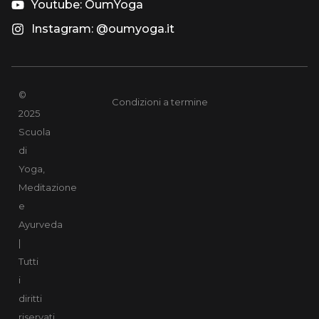
Youtube: OumYoga
Instagram: @oumyoga.it
©
Condizioni a termine
2025
Scuola
di
Yoga,
Meditazione
e
Ayurveda
|
Tutti
i
diritti
riservati